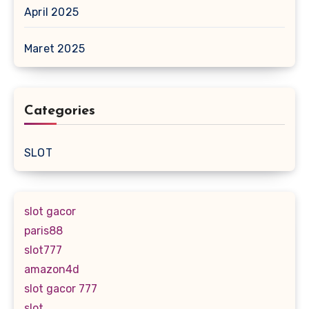
April 2025
Maret 2025
Categories
SLOT
slot gacor
paris88
slot777
amazon4d
slot gacor 777
slot