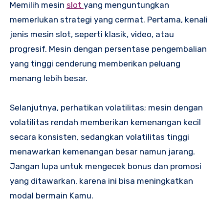
Memilih mesin
slot
yang menguntungkan
memerlukan strategi yang cermat. Pertama, kenali
jenis mesin slot, seperti klasik, video, atau
progresif. Mesin dengan persentase pengembalian
yang tinggi cenderung memberikan peluang
menang lebih besar.
Selanjutnya, perhatikan volatilitas; mesin dengan
volatilitas rendah memberikan kemenangan kecil
secara konsisten, sedangkan volatilitas tinggi
menawarkan kemenangan besar namun jarang.
Jangan lupa untuk mengecek bonus dan promosi
yang ditawarkan, karena ini bisa meningkatkan
modal bermain Kamu.