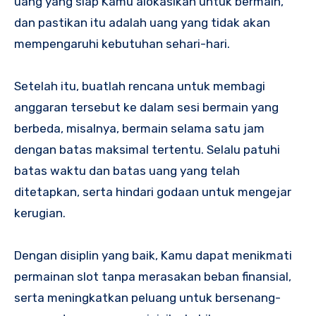
uang yang siap Kamu alokasikan untuk bermain,
dan pastikan itu adalah uang yang tidak akan
mempengaruhi kebutuhan sehari-hari.
Setelah itu, buatlah rencana untuk membagi
anggaran tersebut ke dalam sesi bermain yang
berbeda, misalnya, bermain selama satu jam
dengan batas maksimal tertentu. Selalu patuhi
batas waktu dan batas uang yang telah
ditetapkan, serta hindari godaan untuk mengejar
kerugian.
Dengan disiplin yang baik, Kamu dapat menikmati
permainan slot tanpa merasakan beban finansial,
serta meningkatkan peluang untuk bersenang-