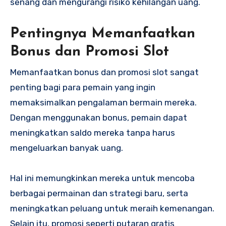
senang dan mengurangi risiko kehilangan uang.
Pentingnya Memanfaatkan
Bonus dan Promosi Slot
Memanfaatkan bonus dan promosi slot sangat
penting bagi para pemain yang ingin
memaksimalkan pengalaman bermain mereka.
Dengan menggunakan bonus, pemain dapat
meningkatkan saldo mereka tanpa harus
mengeluarkan banyak uang.
Hal ini memungkinkan mereka untuk mencoba
berbagai permainan dan strategi baru, serta
meningkatkan peluang untuk meraih kemenangan.
Selain itu, promosi seperti putaran gratis