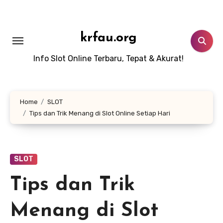
Lewati
ke
konten
krfau.org
Info Slot Online Terbaru, Tepat & Akurat!
Home
SLOT
Tips dan Trik Menang di Slot Online Setiap Hari
SLOT
Tips dan Trik
Menang di Slot