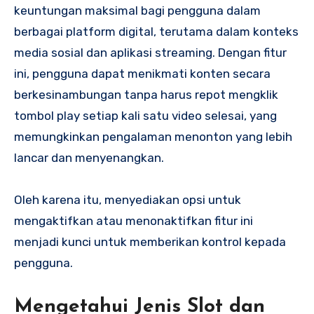
keuntungan maksimal bagi pengguna dalam
berbagai platform digital, terutama dalam konteks
media sosial dan aplikasi streaming. Dengan fitur
ini, pengguna dapat menikmati konten secara
berkesinambungan tanpa harus repot mengklik
tombol play setiap kali satu video selesai, yang
memungkinkan pengalaman menonton yang lebih
lancar dan menyenangkan.
Oleh karena itu, menyediakan opsi untuk
mengaktifkan atau menonaktifkan fitur ini
menjadi kunci untuk memberikan kontrol kepada
pengguna.
Mengetahui Jenis Slot dan