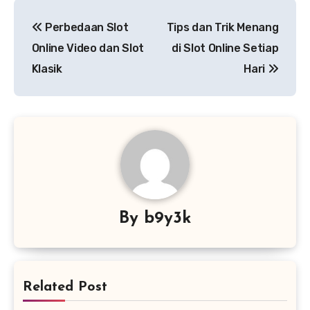
Navigasi
Perbedaan Slot
Tips dan Trik Menang
pos
Online Video dan Slot
di Slot Online Setiap
Klasik
Hari
By
b9y3k
Related Post