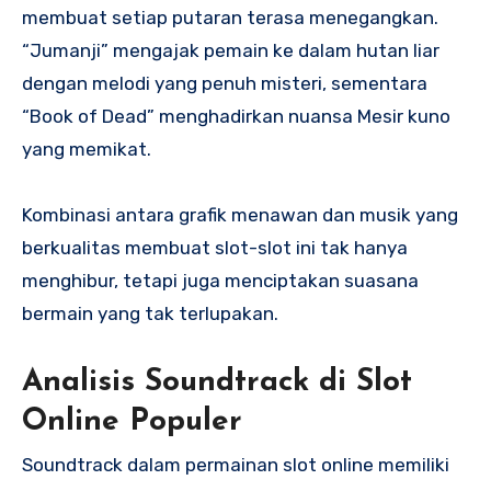
membuat setiap putaran terasa menegangkan.
“Jumanji” mengajak pemain ke dalam hutan liar
dengan melodi yang penuh misteri, sementara
“Book of Dead” menghadirkan nuansa Mesir kuno
yang memikat.
Kombinasi antara grafik menawan dan musik yang
berkualitas membuat slot-slot ini tak hanya
menghibur, tetapi juga menciptakan suasana
bermain yang tak terlupakan.
Analisis Soundtrack di Slot
Online Populer
Soundtrack dalam permainan slot online memiliki