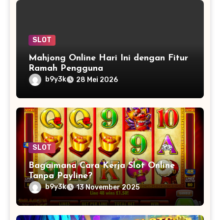
SLOT
Mahjong Online Hari Ini dengan Fitur
Ramah Pengguna
b9y3k
28 Mei 2026
SLOT
Bagaimana Cara Kerja Slot Online
Tanpa Payline?
b9y3k
13 November 2025