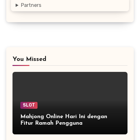
Partners
You Missed
SLOT
Mahjong Online Hari Ini dengan
Fitur Ramah Pengguna