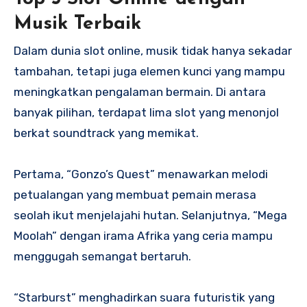
Musik Terbaik
Dalam dunia slot online, musik tidak hanya sekadar
tambahan, tetapi juga elemen kunci yang mampu
meningkatkan pengalaman bermain. Di antara
banyak pilihan, terdapat lima slot yang menonjol
berkat soundtrack yang memikat.
Pertama, “Gonzo’s Quest” menawarkan melodi
petualangan yang membuat pemain merasa
seolah ikut menjelajahi hutan. Selanjutnya, “Mega
Moolah” dengan irama Afrika yang ceria mampu
menggugah semangat bertaruh.
“Starburst” menghadirkan suara futuristik yang