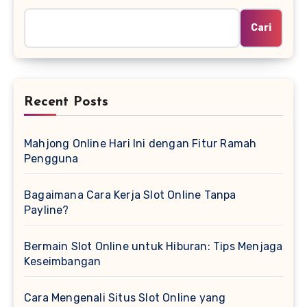
Cari
Recent Posts
Mahjong Online Hari Ini dengan Fitur Ramah
Pengguna
Bagaimana Cara Kerja Slot Online Tanpa
Payline?
Bermain Slot Online untuk Hiburan: Tips Menjaga
Keseimbangan
Cara Mengenali Situs Slot Online yang