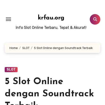
Lewati
ke
konten
krfau.org
Info Slot Online Terbaru, Tepat & Akurat!
Home
SLOT
5 Slot Online dengan Soundtrack Terbaik
SLOT
5 Slot Online
dengan Soundtrack