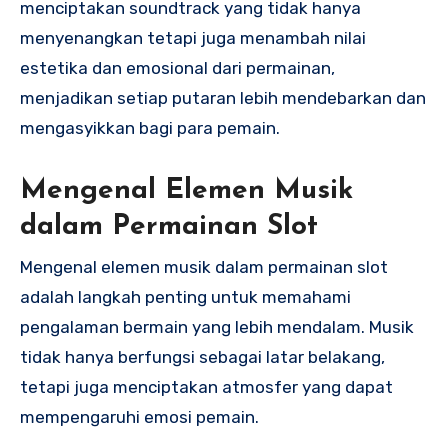
menciptakan soundtrack yang tidak hanya
menyenangkan tetapi juga menambah nilai
estetika dan emosional dari permainan,
menjadikan setiap putaran lebih mendebarkan dan
mengasyikkan bagi para pemain.
Mengenal Elemen Musik
dalam Permainan Slot
Mengenal elemen musik dalam permainan slot
adalah langkah penting untuk memahami
pengalaman bermain yang lebih mendalam. Musik
tidak hanya berfungsi sebagai latar belakang,
tetapi juga menciptakan atmosfer yang dapat
mempengaruhi emosi pemain.