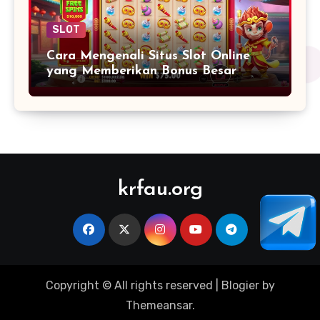
SLOT
Cara Mengenali Situs Slot Online
yang Memberikan Bonus Besar
krfau.org
Copyright © All rights reserved
|
Blogier
by
Themeansar
.