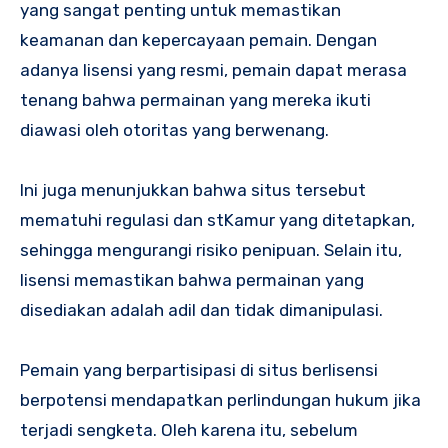
yang sangat penting untuk memastikan
keamanan dan kepercayaan pemain. Dengan
adanya lisensi yang resmi, pemain dapat merasa
tenang bahwa permainan yang mereka ikuti
diawasi oleh otoritas yang berwenang.
Ini juga menunjukkan bahwa situs tersebut
mematuhi regulasi dan stKamur yang ditetapkan,
sehingga mengurangi risiko penipuan. Selain itu,
lisensi memastikan bahwa permainan yang
disediakan adalah adil dan tidak dimanipulasi.
Pemain yang berpartisipasi di situs berlisensi
berpotensi mendapatkan perlindungan hukum jika
terjadi sengketa. Oleh karena itu, sebelum