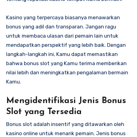
Kasino yang terpercaya biasanya menawarkan
bonus yang adil dan transparan. Jangan ragu
untuk membaca ulasan dari pemain lain untuk
mendapatkan perspektif yang lebih baik. Dengan
langkah-langkah ini, Kamu dapat memastikan
bahwa bonus slot yang Kamu terima memberikan
nilai lebih dan meningkatkan pengalaman bermain
Kamu.
Mengidentifikasi Jenis Bonus
Slot yang Tersedia
Bonus slot adalah insentif yang ditawarkan oleh
kasino online untuk menarik pemain. Jenis bonus