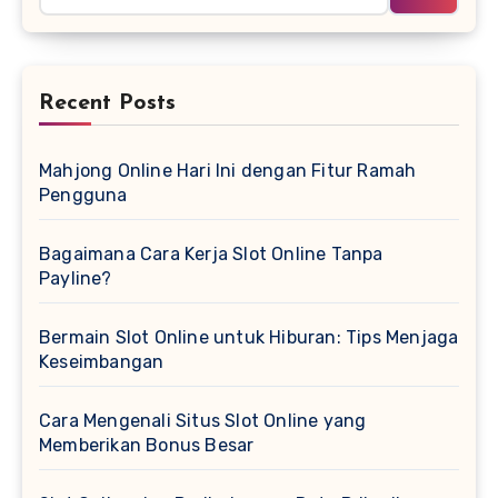
Recent Posts
Mahjong Online Hari Ini dengan Fitur Ramah
Pengguna
Bagaimana Cara Kerja Slot Online Tanpa
Payline?
Bermain Slot Online untuk Hiburan: Tips Menjaga
Keseimbangan
Cara Mengenali Situs Slot Online yang
Memberikan Bonus Besar