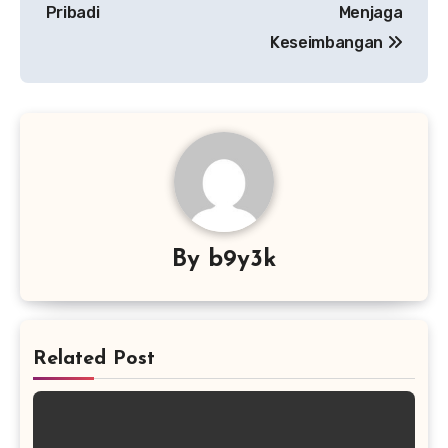
Pribadi
Menjaga
Keseimbangan
By
b9y3k
Related Post