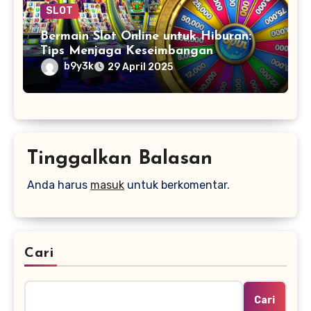
SLOT
Bermain Slot Online untuk Hiburan:
Tips Menjaga Keseimbangan
b9y3k
29 April 2025
Tinggalkan Balasan
Anda harus
masuk
untuk berkomentar.
Cari
Cari