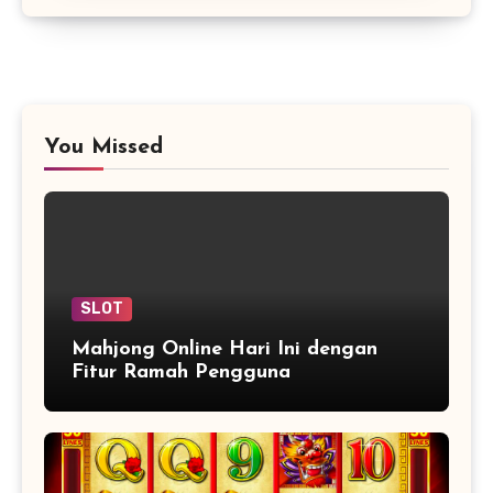
You Missed
SLOT
Mahjong Online Hari Ini dengan
Fitur Ramah Pengguna