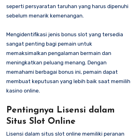
seperti persyaratan taruhan yang harus dipenuhi
sebelum menarik kemenangan.
Mengidentifikasi jenis bonus slot yang tersedia
sangat penting bagi pemain untuk
memaksimalkan pengalaman bermain dan
meningkatkan peluang menang. Dengan
memahami berbagai bonus ini, pemain dapat
membuat keputusan yang lebih baik saat memilih
kasino online.
Pentingnya Lisensi dalam
Situs Slot Online
Lisensi dalam situs slot online memiliki peranan