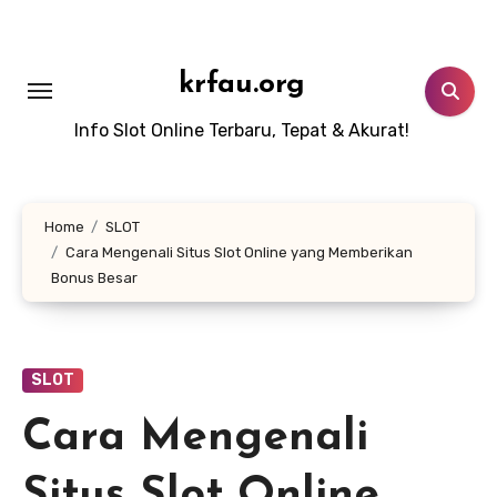
Lewati
ke
konten
krfau.org
Info Slot Online Terbaru, Tepat & Akurat!
Home
SLOT
Cara Mengenali Situs Slot Online yang Memberikan
Bonus Besar
SLOT
Cara Mengenali
Situs Slot Online