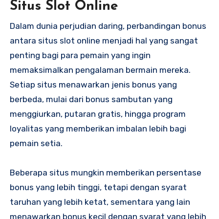
Situs Slot Online
Dalam dunia perjudian daring, perbandingan bonus
antara situs slot online menjadi hal yang sangat
penting bagi para pemain yang ingin
memaksimalkan pengalaman bermain mereka.
Setiap situs menawarkan jenis bonus yang
berbeda, mulai dari bonus sambutan yang
menggiurkan, putaran gratis, hingga program
loyalitas yang memberikan imbalan lebih bagi
pemain setia.
Beberapa situs mungkin memberikan persentase
bonus yang lebih tinggi, tetapi dengan syarat
taruhan yang lebih ketat, sementara yang lain
menawarkan bonus kecil dengan syarat yang lebih