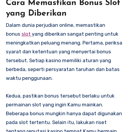
Cara Memastikan Bonus Slot
yang Diberikan
Dalam dunia perjudian online, memastikan
bonus
slot
yang diberikan sangat penting untuk
meningkatkan peluang menang. Pertama, periksa
syarat dan ketentuan yang menyertai bonus
tersebut. Setiap kasino memiliki aturan yang
berbeda, seperti persyaratan taruhan dan batas
waktu penggunaan.
Kedua, pastikan bonus tersebut berlaku untuk
permainan slot yang ingin Kamu mainkan.
Beberapa bonus mungkin hanya dapat digunakan
pada slot tertentu. Selain itu, lakukan riset
tentang reputasi kasino tempat Kamu bermain.