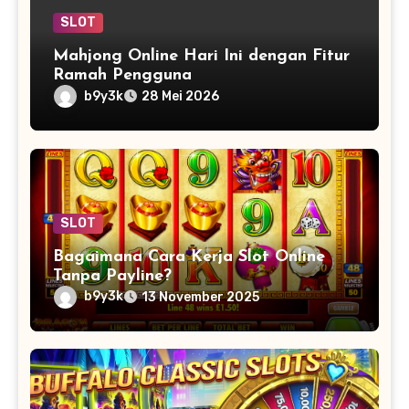
SLOT
Mahjong Online Hari Ini dengan Fitur
Ramah Pengguna
b9y3k
28 Mei 2026
SLOT
Bagaimana Cara Kerja Slot Online
Tanpa Payline?
b9y3k
13 November 2025