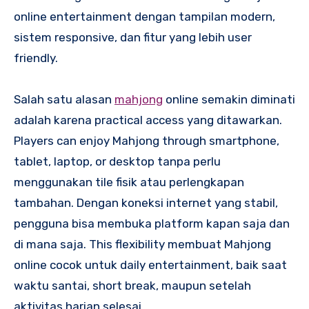
online entertainment dengan tampilan modern,
sistem responsive, dan fitur yang lebih user
friendly.
Salah satu alasan
mahjong
online semakin diminati
adalah karena practical access yang ditawarkan.
Players can enjoy Mahjong through smartphone,
tablet, laptop, or desktop tanpa perlu
menggunakan tile fisik atau perlengkapan
tambahan. Dengan koneksi internet yang stabil,
pengguna bisa membuka platform kapan saja dan
di mana saja. This flexibility membuat Mahjong
online cocok untuk daily entertainment, baik saat
waktu santai, short break, maupun setelah
aktivitas harian selesai.