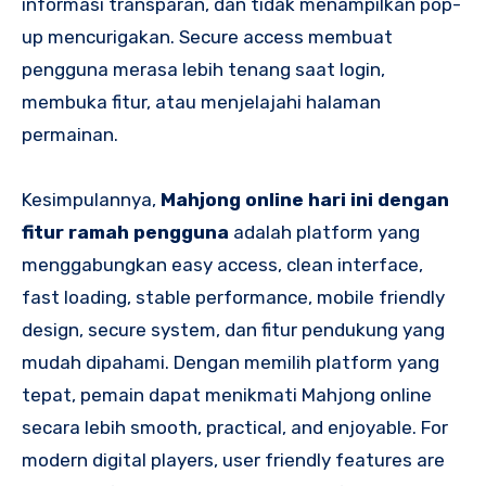
informasi transparan, dan tidak menampilkan pop-
up mencurigakan. Secure access membuat
pengguna merasa lebih tenang saat login,
membuka fitur, atau menjelajahi halaman
permainan.
Kesimpulannya,
Mahjong online hari ini dengan
fitur ramah pengguna
adalah platform yang
menggabungkan easy access, clean interface,
fast loading, stable performance, mobile friendly
design, secure system, dan fitur pendukung yang
mudah dipahami. Dengan memilih platform yang
tepat, pemain dapat menikmati Mahjong online
secara lebih smooth, practical, and enjoyable. For
modern digital players, user friendly features are