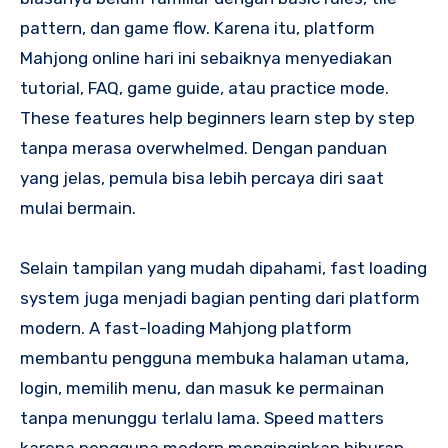
pattern, dan game flow. Karena itu, platform
Mahjong online hari ini sebaiknya menyediakan
tutorial, FAQ, game guide, atau practice mode.
These features help beginners learn step by step
tanpa merasa overwhelmed. Dengan panduan
yang jelas, pemula bisa lebih percaya diri saat
mulai bermain.
Selain tampilan yang mudah dipahami, fast loading
system juga menjadi bagian penting dari platform
modern. A fast-loading Mahjong platform
membantu pengguna membuka halaman utama,
login, memilih menu, dan masuk ke permainan
tanpa menunggu terlalu lama. Speed matters