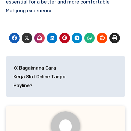
essential for a better and more comfortable
Mahjong experience.
Navigasi
Bagaimana Cara
pos
Kerja Slot Online Tanpa
Payline?