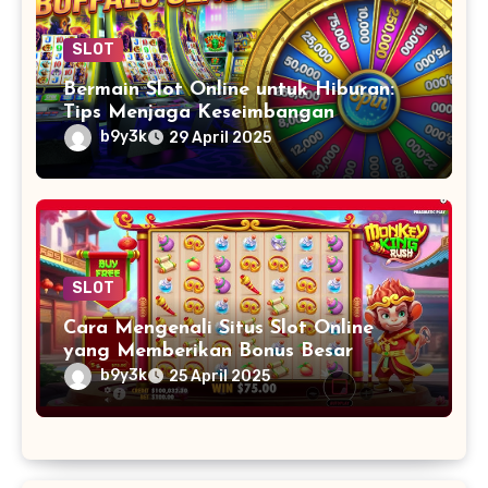
SLOT
Bermain Slot Online untuk Hiburan:
Tips Menjaga Keseimbangan
b9y3k
29 April 2025
SLOT
Cara Mengenali Situs Slot Online
yang Memberikan Bonus Besar
b9y3k
25 April 2025