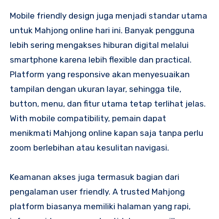
Mobile friendly design juga menjadi standar utama
untuk Mahjong online hari ini. Banyak pengguna
lebih sering mengakses hiburan digital melalui
smartphone karena lebih flexible dan practical.
Platform yang responsive akan menyesuaikan
tampilan dengan ukuran layar, sehingga tile,
button, menu, dan fitur utama tetap terlihat jelas.
With mobile compatibility, pemain dapat
menikmati Mahjong online kapan saja tanpa perlu
zoom berlebihan atau kesulitan navigasi.
Keamanan akses juga termasuk bagian dari
pengalaman user friendly. A trusted Mahjong
platform biasanya memiliki halaman yang rapi,