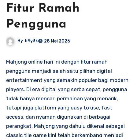
Fitur Ramah
Pengguna
By
b9y3k
28 Mei 2026
Mahjong online hari ini dengan fitur ramah
pengguna menjadi salah satu pilihan digital
entertainment yang semakin populer bagi modern
players. Di era digital yang serba cepat, pengguna
tidak hanya mencari permainan yang menarik,
tetapi juga platform yang easy to use, fast
access, dan nyaman digunakan di berbagai
perangkat. Mahjong yang dahulu dikenal sebagai
classic tile game kini telah berkembang menjadi