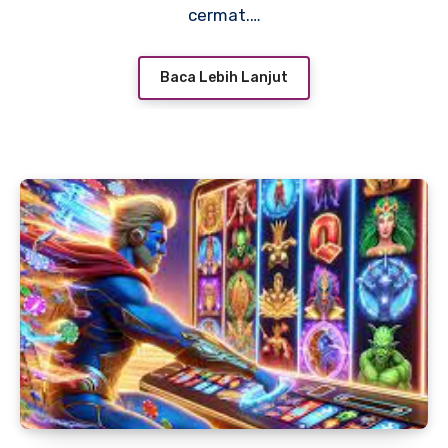
cermat.…
Baca Lebih Lanjut