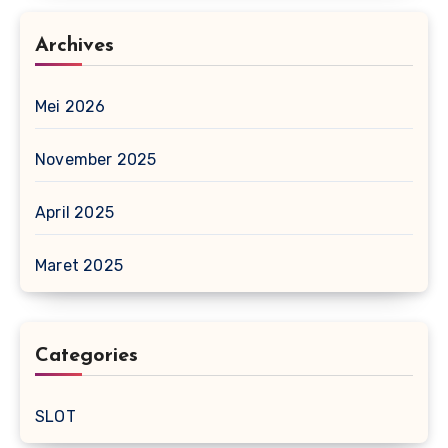
Archives
Mei 2026
November 2025
April 2025
Maret 2025
Categories
SLOT