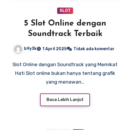
SLOT
5 Slot Online dengan
Soundtrack Terbaik
b9y3k
1 April 2025
Tidak ada komentar
Slot Online dengan Soundtrack yang Memikat
Hati Slot online bukan hanya tentang grafik
yang menawan…
Baca Lebih Lanjut