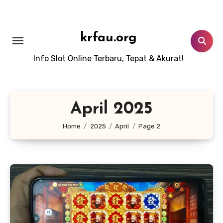
Lewati
ke
konten
krfau.org
Info Slot Online Terbaru, Tepat & Akurat!
April 2025
Home
2025
April
Page 2