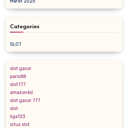
Maret 2025
Categories
SLOT
slot gacor
paris88
slot777
amazon4d
slot gacor 777
slot
liga123
situs slot