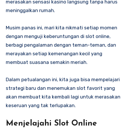
merasakan sensasi kasino langsung tanpa harus
meninggalkan rumah.
Musim panas ini, mari kita nikmati setiap momen
dengan menguji keberuntungan di slot online,
berbagi pengalaman dengan teman-teman, dan
merayakan setiap kemenangan kecil yang
membuat suasana semakin meriah.
Dalam petualangan ini, kita juga bisa mempelajari
strategi baru dan menemukan slot favorit yang
akan membuat kita kembali lagi untuk merasakan
keseruan yang tak terlupakan.
Menjelajahi Slot Online