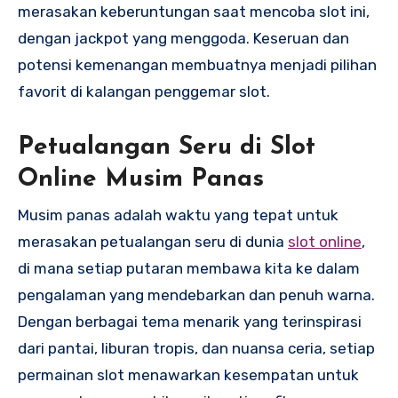
merasakan keberuntungan saat mencoba slot ini,
dengan jackpot yang menggoda. Keseruan dan
potensi kemenangan membuatnya menjadi pilihan
favorit di kalangan penggemar slot.
Petualangan Seru di Slot
Online Musim Panas
Musim panas adalah waktu yang tepat untuk
merasakan petualangan seru di dunia
slot online
,
di mana setiap putaran membawa kita ke dalam
pengalaman yang mendebarkan dan penuh warna.
Dengan berbagai tema menarik yang terinspirasi
dari pantai, liburan tropis, dan nuansa ceria, setiap
permainan slot menawarkan kesempatan untuk