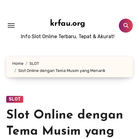
Lewati
ke
konten
krfau.org
Info Slot Online Terbaru, Tepat & Akurat!
Home
SLOT
Slot Online dengan Tema Musim yang Menarik
SLOT
Slot Online dengan
Tema Musim yang