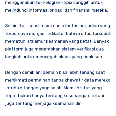
menggunakan teknologi enkripsi canggih untuk
melindungi informasi pribadi dan finansial mereka.
Selain itu, lisensi resmi dari otoritas perjudian yang
terpercaya menjadi indikator bahwa situs tersebut
mematuhi stKamur keamanan yang ketat. Banyak
platform juga menerapkan sistem verifikasi dua
langkah untuk mencegah akses yang tidak sah.
Dengan demikian, pemain bisa lebih tenang saat
menikmati permainan tanpa khawatir data mereka
jatuh ke tangan yang salah. Memilih situs yang
tepat bukan hanya tentang kesenangan, tetapi
juga tentang menjaga keamanan diri.