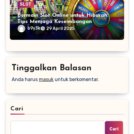
SLOT
Bermain Slot Online untuk Hiburan:
Tips Menjaga Keseimbangan
b9y3k
29 April 2025
Tinggalkan Balasan
Anda harus
masuk
untuk berkomentar.
Cari
Cari