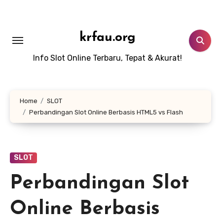
Lewati
ke
konten
krfau.org
Info Slot Online Terbaru, Tepat & Akurat!
Home
SLOT
Perbandingan Slot Online Berbasis HTML5 vs Flash
SLOT
Perbandingan Slot
Online Berbasis