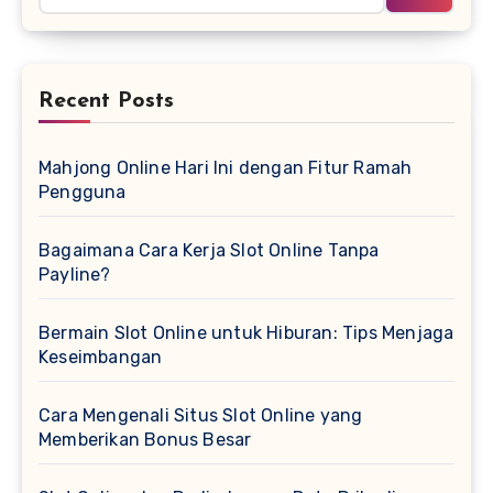
Recent Posts
Mahjong Online Hari Ini dengan Fitur Ramah
Pengguna
Bagaimana Cara Kerja Slot Online Tanpa
Payline?
Bermain Slot Online untuk Hiburan: Tips Menjaga
Keseimbangan
Cara Mengenali Situs Slot Online yang
Memberikan Bonus Besar