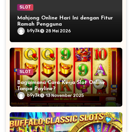
SLOT
Mahjong Online Hari Ini dengan Fitur
Ramah Pengguna
b9y3k
28 Mei 2026
SLOT
Bagaimana Cara Kerja Slot Online
Tanpa Payline?
b9y3k
13 November 2025