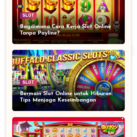
SLOT
Bagaimana Cara Kerja Slot Online
Tanpa Payline?
SLOT
Bermain Slot Online untuk Hiburan:
Tips Menjaga Keseimbangan