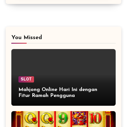
You Missed
SLOT
Mahjong Online Hari Ini dengan
Fitur Ramah Pengguna