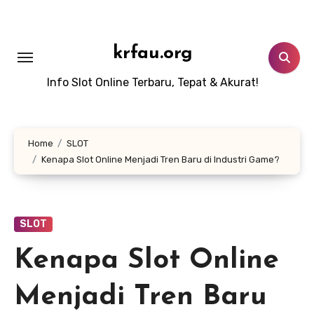
Lewati
ke
konten
krfau.org
Info Slot Online Terbaru, Tepat & Akurat!
Home
SLOT
Kenapa Slot Online Menjadi Tren Baru di Industri Game?
SLOT
Kenapa Slot Online
Menjadi Tren Baru