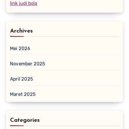
link judi bola
Archives
Mei 2026
November 2025
April 2025
Maret 2025
Categories