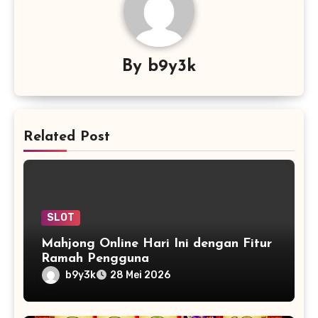
By
b9y3k
Related Post
SLOT
Mahjong Online Hari Ini dengan Fitur
Ramah Pengguna
b9y3k
28 Mei 2026