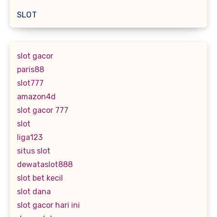
SLOT
slot gacor
paris88
slot777
amazon4d
slot gacor 777
slot
liga123
situs slot
dewataslot888
slot bet kecil
slot dana
slot gacor hari ini