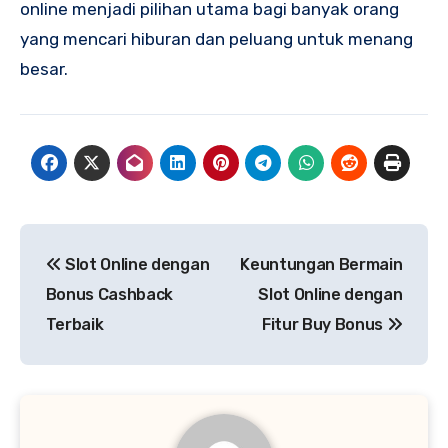
online menjadi pilihan utama bagi banyak orang
yang mencari hiburan dan peluang untuk menang
besar.
Navigasi
Slot Online dengan
Keuntungan Bermain
pos
Bonus Cashback
Slot Online dengan
Terbaik
Fitur Buy Bonus