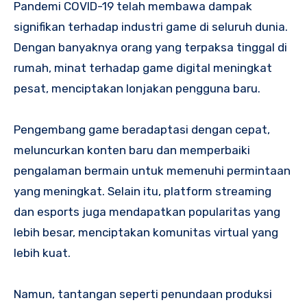
Pandemi COVID-19 telah membawa dampak
signifikan terhadap industri game di seluruh dunia.
Dengan banyaknya orang yang terpaksa tinggal di
rumah, minat terhadap game digital meningkat
pesat, menciptakan lonjakan pengguna baru.
Pengembang game beradaptasi dengan cepat,
meluncurkan konten baru dan memperbaiki
pengalaman bermain untuk memenuhi permintaan
yang meningkat. Selain itu, platform streaming
dan esports juga mendapatkan popularitas yang
lebih besar, menciptakan komunitas virtual yang
lebih kuat.
Namun, tantangan seperti penundaan produksi