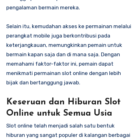
pengalaman bermain mereka.
Selain itu, kemudahan akses ke permainan melalui
perangkat mobile juga berkontribusi pada
keterjangkauan, memungkinkan pemain untuk
bermain kapan saja dan di mana saja. Dengan
memahami faktor-faktor ini, pemain dapat
menikmati permainan slot online dengan lebih
bijak dan bertanggung jawab.
Keseruan dan Hiburan Slot
Online untuk Semua Usia
Slot online telah menjadi salah satu bentuk
hiburan yang sangat populer di kalangan berbagai