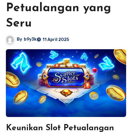
Petualangan yang
Seru
By
b9y3k
11 April 2025
Keunikan Slot Petualangan