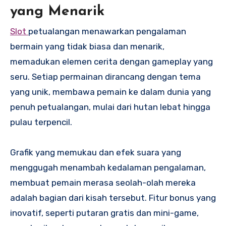
yang Menarik
Slot
petualangan menawarkan pengalaman
bermain yang tidak biasa dan menarik,
memadukan elemen cerita dengan gameplay yang
seru. Setiap permainan dirancang dengan tema
yang unik, membawa pemain ke dalam dunia yang
penuh petualangan, mulai dari hutan lebat hingga
pulau terpencil.
Grafik yang memukau dan efek suara yang
menggugah menambah kedalaman pengalaman,
membuat pemain merasa seolah-olah mereka
adalah bagian dari kisah tersebut. Fitur bonus yang
inovatif, seperti putaran gratis dan mini-game,