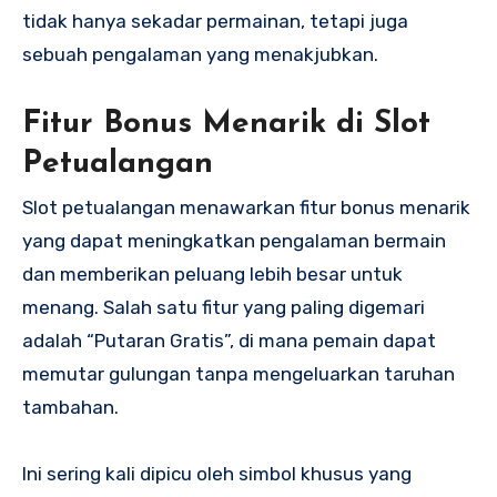
tidak hanya sekadar permainan, tetapi juga
sebuah pengalaman yang menakjubkan.
Fitur Bonus Menarik di Slot
Petualangan
Slot petualangan menawarkan fitur bonus menarik
yang dapat meningkatkan pengalaman bermain
dan memberikan peluang lebih besar untuk
menang. Salah satu fitur yang paling digemari
adalah “Putaran Gratis”, di mana pemain dapat
memutar gulungan tanpa mengeluarkan taruhan
tambahan.
Ini sering kali dipicu oleh simbol khusus yang