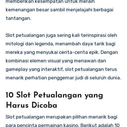
memberikan kesempatan untuk meraih
kemenangan besar sambil menjelajahi berbagai
tantangan.
Slot petualangan juga sering kali terinspirasi oleh
mitologi dan legenda, menambah daya tarik bagi
mereka yang menyukai cerita-cerita epik. Dengan
kombinasi elemen visual yang menawan dan
gameplay yang interaktif, slot petualangan terus
menarik perhatian penggemar judi di seluruh dunia.
10 Slot Petualangan yang
Harus Dicoba
Slot petualangan merupakan pilihan menarik bagi
para pencinta permainan kasino. Berikut adalah 10