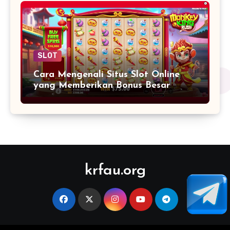
SLOT
Cara Mengenali Situs Slot Online
yang Memberikan Bonus Besar
krfau.org