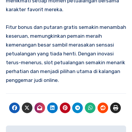
menikmati setiap momen petualangan bersama
karakter favorit mereka.
Fitur bonus dan putaran gratis semakin menambah
keseruan, memungkinkan pemain meraih
kemenangan besar sambil merasakan sensasi
petualangan yang tiada henti. Dengan inovasi
terus-menerus, slot petualangan semakin menarik
perhatian dan menjadi pilihan utama di kalangan
penggemar judi online.
Navigasi