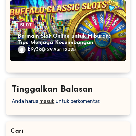
SLOT
Bermain Slot Online untuk Hiburan:
Tips Menjaga Keseimbangan
b9y3k
29 April 2025
Tinggalkan Balasan
Anda harus
masuk
untuk berkomentar.
Cari