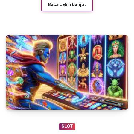
Baca Lebih Lanjut
SLOT