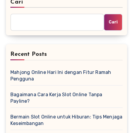
Cari
Cari
Recent Posts
Mahjong Online Hari Ini dengan Fitur Ramah
Pengguna
Bagaimana Cara Kerja Slot Online Tanpa
Payline?
Bermain Slot Online untuk Hiburan: Tips Menjaga
Keseimbangan