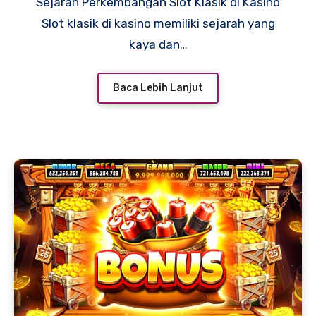
Sejarah Perkembangan Slot Klasik di Kasino
Slot klasik di kasino memiliki sejarah yang
kaya dan…
Baca Lebih Lanjut