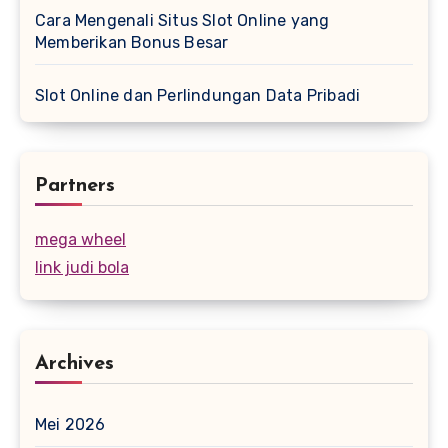
Cara Mengenali Situs Slot Online yang
Memberikan Bonus Besar
Slot Online dan Perlindungan Data Pribadi
Partners
mega wheel
link judi bola
Archives
Mei 2026