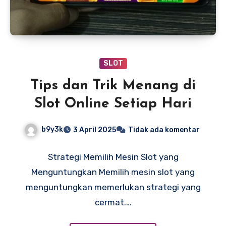
SLOT
Tips dan Trik Menang di
Slot Online Setiap Hari
b9y3k
3 April 2025
Tidak ada komentar
Strategi Memilih Mesin Slot yang
Menguntungkan Memilih mesin slot yang
menguntungkan memerlukan strategi yang
cermat.…