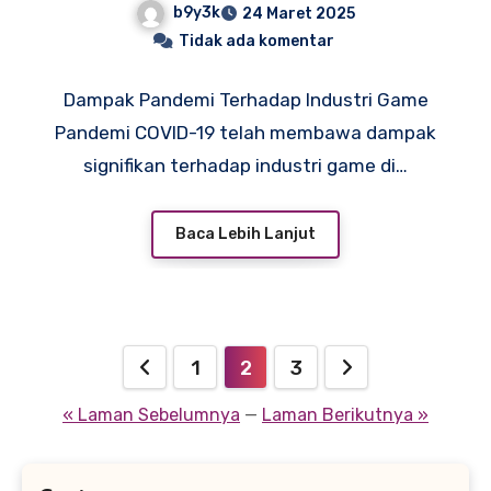
b9y3k
24 Maret 2025
Tidak ada komentar
Dampak Pandemi Terhadap Industri Game
Pandemi COVID-19 telah membawa dampak
signifikan terhadap industri game di…
Baca Lebih Lanjut
Paginasi
1
2
3
pos
« Laman Sebelumnya
—
Laman Berikutnya »