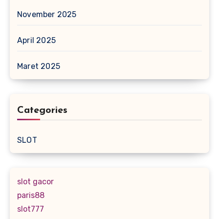
November 2025
April 2025
Maret 2025
Categories
SLOT
slot gacor
paris88
slot777