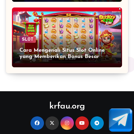
SLOT
Cara Mengenali Situs Slot Online
yang Memberikan Bonus Besar
krfau.org