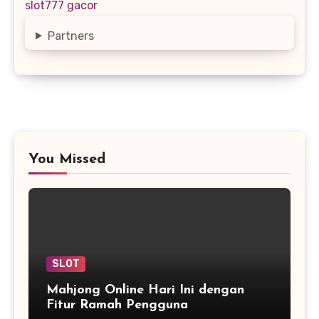
slot777 gacor
Partners
You Missed
SLOT
Mahjong Online Hari Ini dengan
Fitur Ramah Pengguna